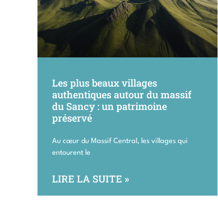
Les plus beaux villages
authentiques autour du massif
du Sancy : un patrimoine
préservé
Au cœur du Massif Central, les villages qui
entourent le
LIRE LA SUITE »