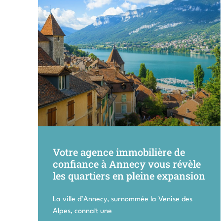
Votre agence immobilière de
confiance à Annecy vous révèle
les quartiers en pleine expansion
La ville d’Annecy, surnommée la Venise des
Alpes, connaît une